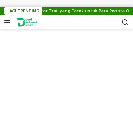
Skip to content
Cross 150: Motor Trail yang Cocok untuk Para Pecinta Off-Road
LAGI TRENDING