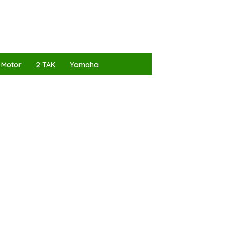
 Motor
2 TAK
Yamaha