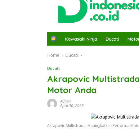
H
Kawasaki Ninja
Ducati
Moto
o
m
Home
Ducati
e
Ducati
Akrapovic Multistrad
Motor Anda
Admin
April 30, 2023
Akrapovic Multistrada: Meningkatkan Performa Mot