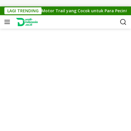
Skip to content
KTM Cross 150: Motor Trail yang Cocok untuk Para Pecinta Of
LAGI TRENDING