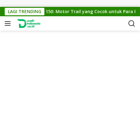
Skip to content
LAGI TRENDING
KTM Cross 150: Motor Trail yang Cocok untuk Para Peci