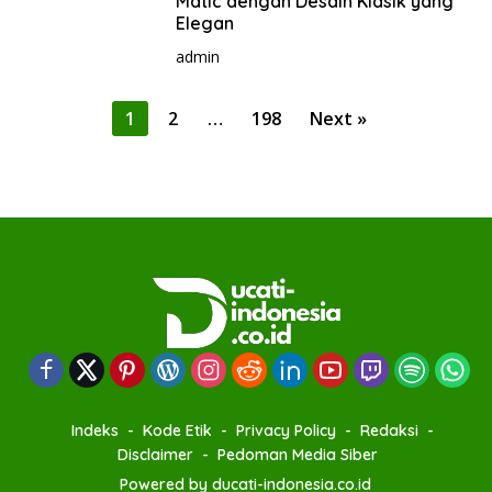
Matic dengan Desain Klasik yang
Elegan
admin
P
1
2
…
198
Next »
o
s
t
s
p
a
g
i
n
a
Indeks
Kode Etik
Privacy Policy
Redaksi
t
Disclaimer
Pedoman Media Siber
i
Powered by ducati-indonesia.co.id