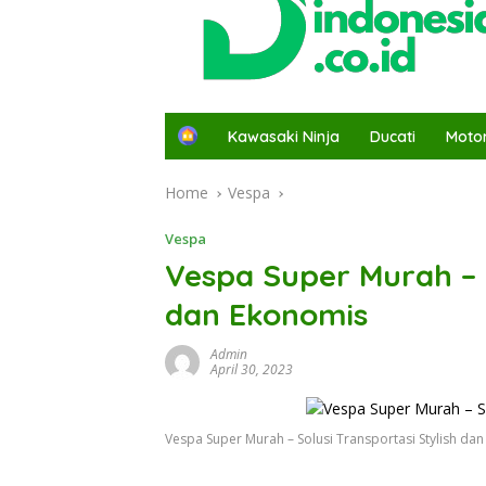
H
Kawasaki Ninja
Ducati
Moto
o
m
Home
Vespa
e
Vespa
Vespa Super Murah – S
dan Ekonomis
Admin
April 30, 2023
Vespa Super Murah – Solusi Transportasi Stylish da