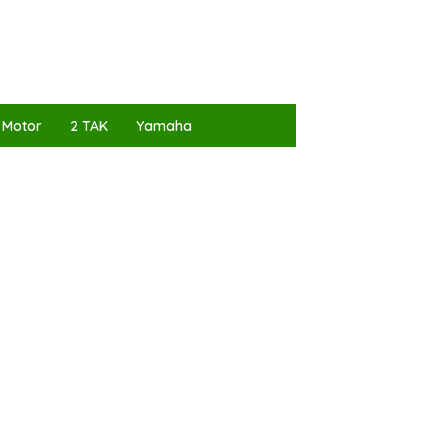
 Motor
2 TAK
Yamaha