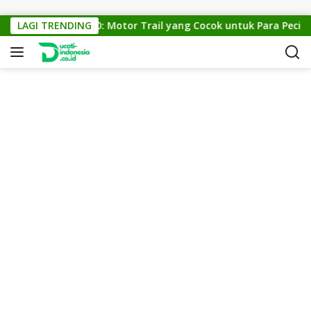
Skip to content
KTM Cross 150: Motor Trail yang Cocok untuk Para Pecinta O
LAGI TRENDING