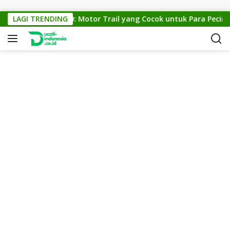
Skip to content
KTM Cross 150: Motor Trail yang Cocok untuk Para Pecinta O
LAGI TRENDING