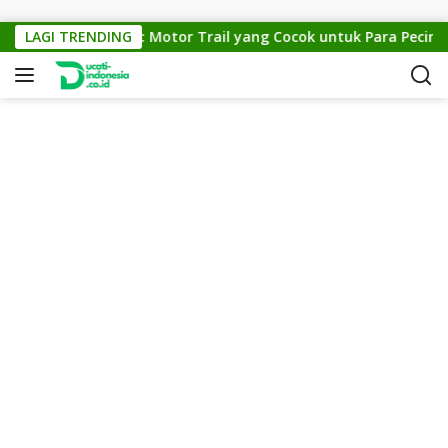
Skip to content
KTM Cross 150: Motor Trail yang Cocok untuk Para Pecinta Of
LAGI TRENDING