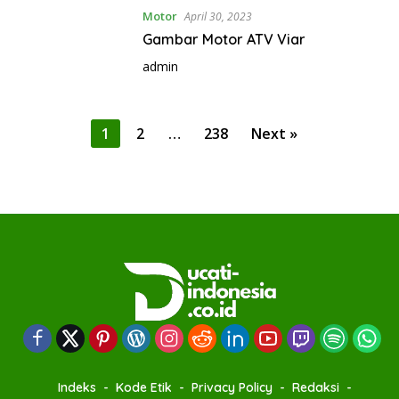
Motor
April 30, 2023
Gambar Motor ATV Viar
admin
P
1
2
…
238
Next »
o
s
t
s
p
a
g
i
n
a
Indeks
Kode Etik
Privacy Policy
Redaksi