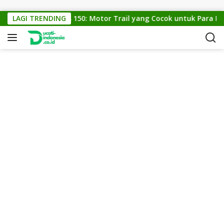
Skip to content
LAGI TRENDING
KTM Cross 150: Motor Trail yang Cocok untuk Para Peci