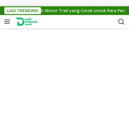
Skip to content
KTM Cross 150: Motor Trail yang Cocok untuk Para Pecinta O
LAGI TRENDING