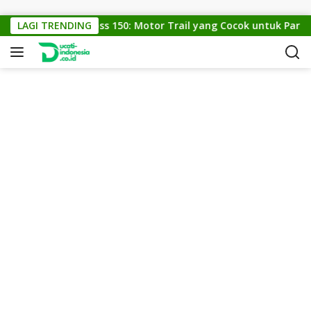
Skip to content
LAGI TRENDING
KTM Cross 150: Motor Trail yang Cocok untuk Para Pe