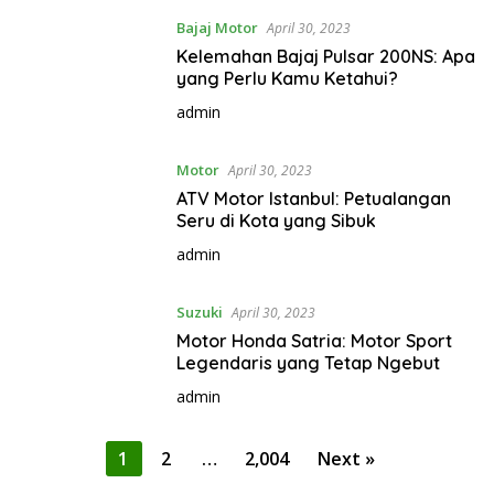
Bajaj Motor
April 30, 2023
Kelemahan Bajaj Pulsar 200NS: Apa
yang Perlu Kamu Ketahui?
admin
Motor
April 30, 2023
ATV Motor Istanbul: Petualangan
Seru di Kota yang Sibuk
admin
Suzuki
April 30, 2023
Motor Honda Satria: Motor Sport
Legendaris yang Tetap Ngebut
admin
P
1
2
…
2,004
Next »
o