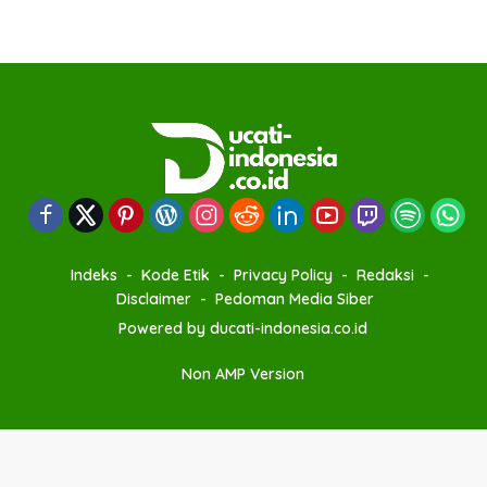
s
t
s
p
a
g
i
n
a
Indeks
Kode Etik
Privacy Policy
Redaksi
t
Disclaimer
Pedoman Media Siber
i
Powered by ducati-indonesia.co.id
o
Non AMP Version
n