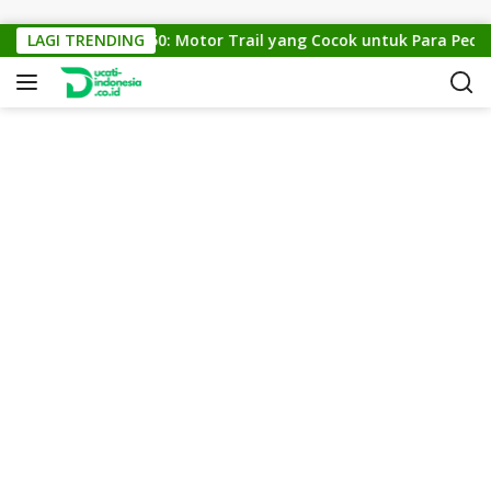
Skip to content
KTM Cross 150: Motor Trail yang Cocok untuk Para Pecinta 
LAGI TRENDING