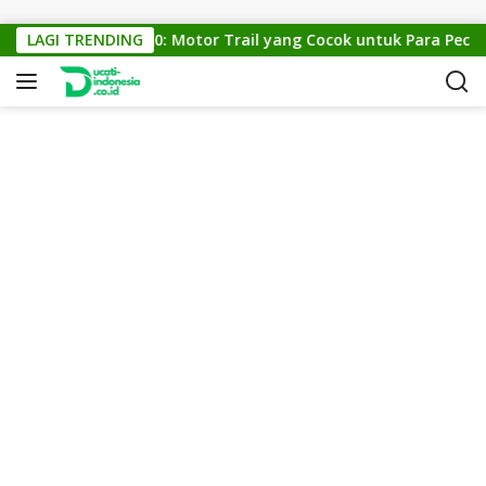
Skip to content
KTM Cross 150: Motor Trail yang Cocok untuk Para Pecinta 
LAGI TRENDING