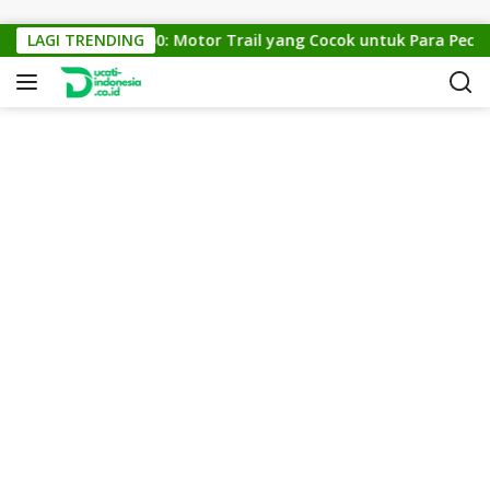
Skip to content
KTM Cross 150: Motor Trail yang Cocok untuk Para Pecinta 
LAGI TRENDING