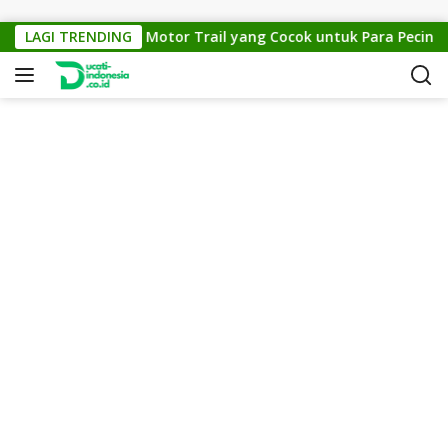
Skip to content
KTM Cross 150: Motor Trail yang Cocok untuk Para Pecinta Of
LAGI TRENDING