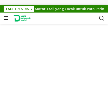
Skip to content
KTM Cross 150: Motor Trail yang Cocok untuk Para Pecinta Off
LAGI TRENDING