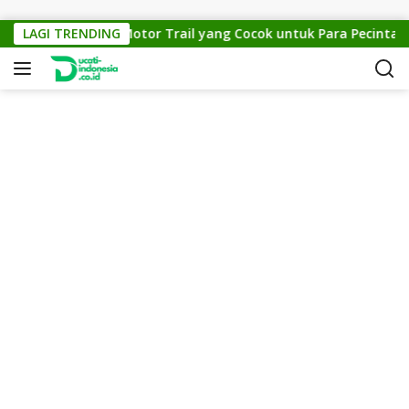
Skip to content
KTM Cross 150: Motor Trail yang Cocok untuk Para Pecinta Off-
LAGI TRENDING