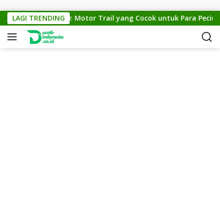
Skip to content
KTM Cross 150: Motor Trail yang Cocok untuk Para Pecinta O
LAGI TRENDING