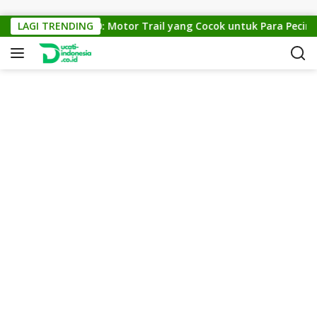
Skip to content
KTM Cross 150: Motor Trail yang Cocok untuk Para Pecinta O
LAGI TRENDING