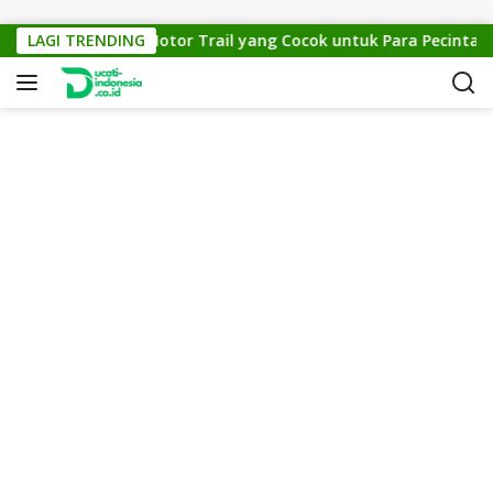
Skip to content
TM Cross 150: Motor Trail yang Cocok untuk Para Pecinta Off-
LAGI TRENDING