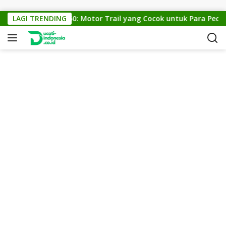
Skip to content
LAGI TRENDING
KTM Cross 150: Motor Trail yang Cocok untuk Para Pecinta