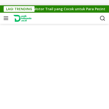
Skip to content
KTM Cross 150: Motor Trail yang Cocok untuk Para Pecinta Off
LAGI TRENDING