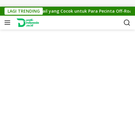
Skip to content
s 150: Motor Trail yang Cocok untuk Para Pecinta Off-Road
LAGI TRENDING