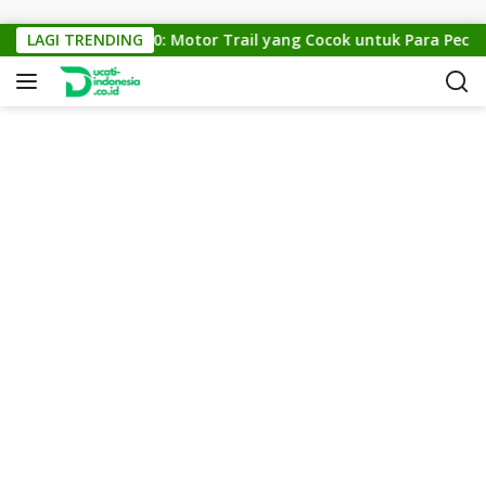
Skip to content
KTM Cross 150: Motor Trail yang Cocok untuk Para Pecinta 
LAGI TRENDING