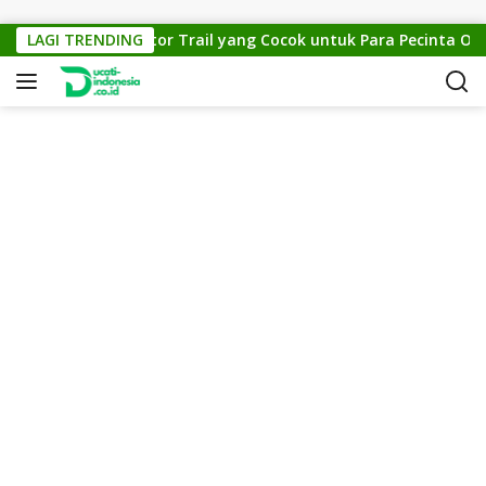
Skip to content
Cross 150: Motor Trail yang Cocok untuk Para Pecinta Off-Roa
LAGI TRENDING