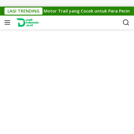
Skip to content
KTM Cross 150: Motor Trail yang Cocok untuk Para Pecinta Of
LAGI TRENDING