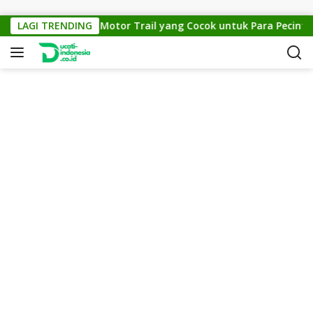
Skip to content
KTM Cross 150: Motor Trail yang Cocok untuk Para Pecinta Of
LAGI TRENDING