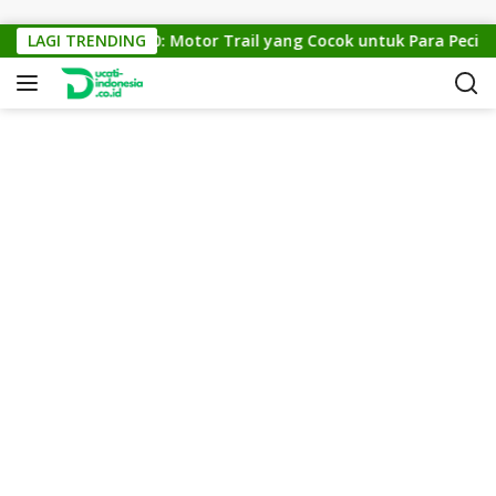
Skip to content
KTM Cross 150: Motor Trail yang Cocok untuk Para Pecinta O
LAGI TRENDING