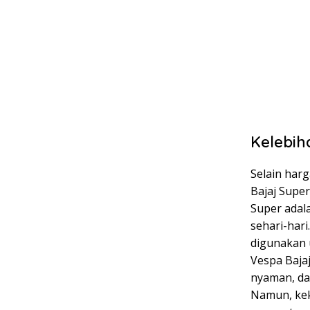
Kelebih
Selain har
Bajaj Supe
Super adala
sehari-hari
digunakan 
Vespa Baja
nyaman, dan
Namun, kek