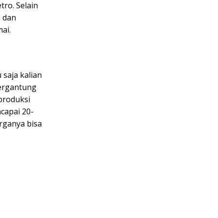
tro. Selain
l dan
ai.
saja kalian
tergantung
produksi
capai 20-
rganya bisa