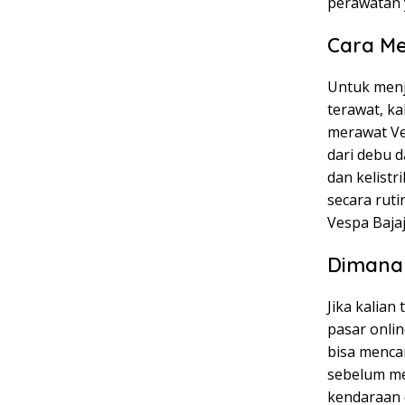
perawatan 
Cara Me
Untuk menj
terawat, k
merawat Ve
dari debu 
dan kelist
secara rut
Vespa Baja
Dimana 
Jika kalian
pasar onlin
bisa mencar
sebelum me
kendaraan 