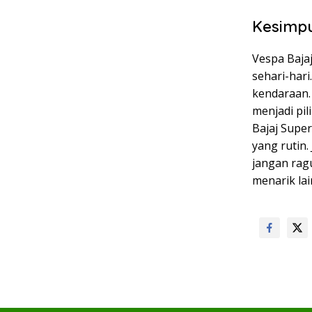
Kesimp
Vespa Baja
sehari-har
kendaraan.
menjadi pi
Bajaj Super
yang rutin.
jangan ragu
menarik lai