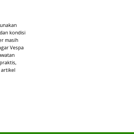
igunakan
dan kondisi
er masih
 agar Vespa
rawatan
praktis,
artikel