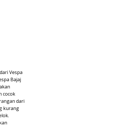
dari Vespa
espa Bajaj
nakan
an cocok
rangan dari
ng kurang
elok.
kan