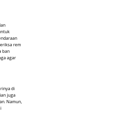
dan
untuk
kendaraan
meriksa rem
a ban
aga agar
rinya di
ian juga
ian. Namun,
i