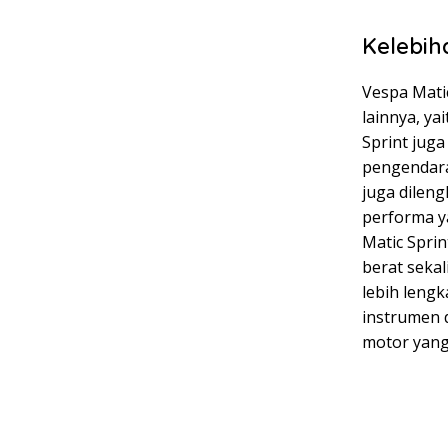
Kelebih
Vespa Matic
lainnya, ya
Sprint jug
pengendara
juga dilen
performa y
Matic Spri
berat sekal
lebih leng
instrumen d
motor yang 