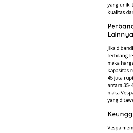
yang unik.
kualitas da
Perband
Lainny
Jika diban
terbilang l
maka harga
kapasitas m
45 juta ru
antara 35-
maka Vespa
yang ditaw
Keungg
Vespa mema