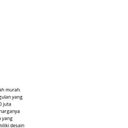
lah murah.
gulan yang
0 juta
 harganya
n yang
liki desain