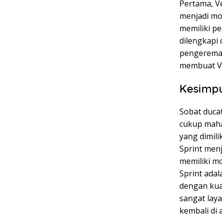
Pertama, V
menjadi mot
memiliki pe
dilengkapi 
pengereman 
membuat Ve
Kesimp
Sobat ducat
cukup maha
yang dimil
Sprint menj
memiliki mo
Sprint ada
dengan kua
sangat laya
kembali di 