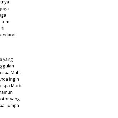
atnya
 juga
uga
istem
ini
endarai.
ga yang
nggulan
Vespa Matic
Anda ingin
Vespa Matic
, namun
motor yang
mpai jumpa