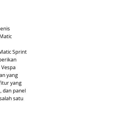
jenis
 Matic
atic Sprint
berikan
, Vespa
dan yang
fitur yang
, dan panel
salah satu