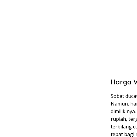
Harga V
Sobat ducat
Namun, har
dimilikinya
rupiah, te
terbilang c
tepat bagi 