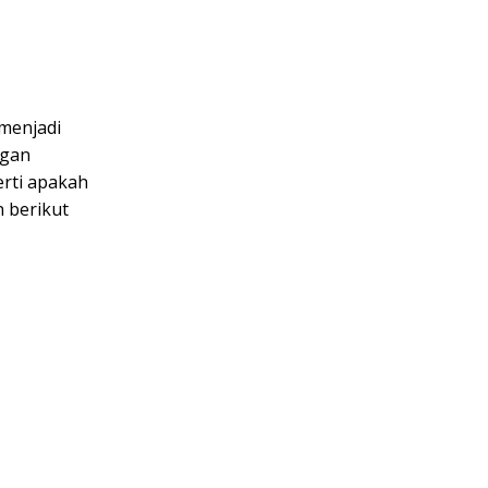
 menjadi
ngan
erti apakah
n berikut