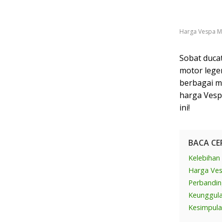
Harga Vespa Ma
Sobat ducat
motor legen
berbagai mo
harga Vespa
ini!
BACA CE
Kelebihan
Harga Ves
Perbandin
Keunggula
Kesimpul