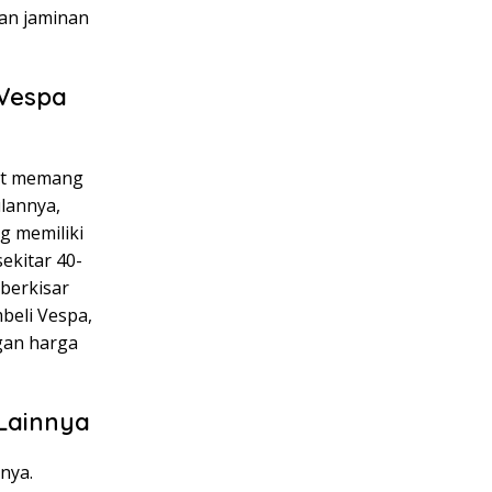
an jaminan
 Vespa
int memang
ulannya,
g memiliki
ekitar 40-
 berkisar
beli Vespa,
gan harga
Lainnya
nya.