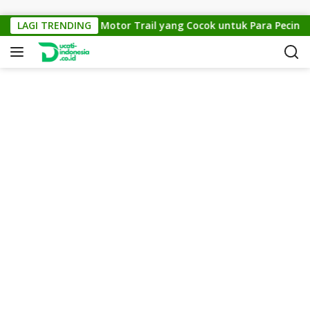
Skip to content
KTM Cross 150: Motor Trail yang Cocok untuk Para Pecinta Of
LAGI TRENDING