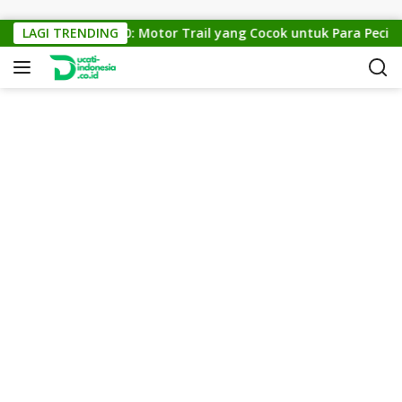
Skip to content
KTM Cross 150: Motor Trail yang Cocok untuk Para Pecinta O
LAGI TRENDING