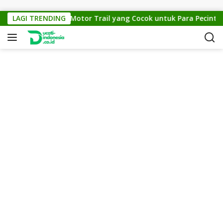
Skip to content
KTM Cross 150: Motor Trail yang Cocok untuk Para Pecinta Off
LAGI TRENDING