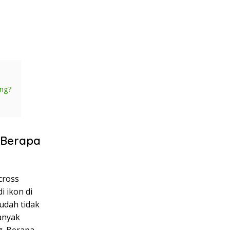
ing?
 Berapa
cross
 ikon di
udah tidak
anyak
g. Berapa