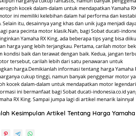
skipun harganya cukup fantastis, namun banyak penggem
merogoh kocek dalam-dalam untuk mendapatkan Yamaha RX 
motor ini memiliki kelebihan dalam hal performa dan kestabi
 Selain itu, desainnya yang khas dan unik juga menjadi daya
bagi para pecinta motor klasik.Nah, bagi Sobat ducati-indone
nginkan Yamaha RX King, ada beberapa tips yang bisa diiku
n harga yang lebih terjangkau. Pertama, carilah motor be
m kondisi baik dan terawat dengan baik. Kedua, jangan ter
or tersebut, carilah lebih dari satu penawaran untuk
kan harga.Demikianlah informasi tentang harga Yamaha R
arganya cukup tinggi, namun banyak penggemar motor y
oh kocek dalam-dalam untuk mendapatkan motor legendaris
rmasi ini bermanfaat bagi Sobat ducati-indonesia.co.id yan
maha RX King. Sampai jumpa lagi di artikel menarik lainnya!
lah Kesimpulan Artikel Tentang Harga Yamaha