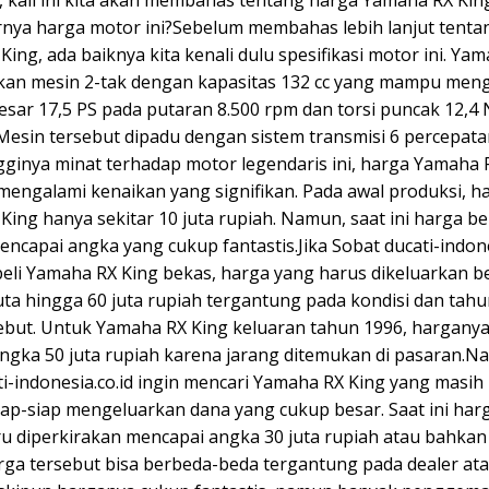
rnya harga motor ini?Sebelum membahas lebih lanjut tenta
ing, ada baiknya kita kenali dulu spesifikasi motor ini. Ya
n mesin 2-tak dengan kapasitas 132 cc yang mampu meng
esar 17,5 PS pada putaran 8.500 rpm dan torsi puncak 12,4
Mesin tersebut dipadu dengan sistem transmisi 6 percepata
gginya minat terhadap motor legendaris ini, harga Yamaha 
mengalami kenaikan yang signifikan. Pada awal produksi, h
King hanya sekitar 10 juta rupiah. Namun, saat ini harga b
encapai angka yang cukup fantastis.Jika Sobat ducati-indone
eli Yamaha RX King bekas, harga yang harus dikeluarkan b
uta hingga 60 juta rupiah tergantung pada kondisi dan tah
ebut. Untuk Yamaha RX King keluaran tahun 1996, harganya
ngka 50 juta rupiah karena jarang ditemukan di pasaran.Na
ti-indonesia.co.id ingin mencari Yamaha RX King yang masih
iap-siap mengeluarkan dana yang cukup besar. Saat ini ha
u diperkirakan mencapai angka 30 juta rupiah atau bahkan 
ga tersebut bisa berbeda-beda tergantung pada dealer at