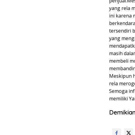
penjual.Me
yang rela 
ini karena 
berkendara.
tersendiri 
yang mengi
mendapatka
masih dala
membeli mot
membanding
Meskipun h
rela merog
Semoga info
memiliki Ya
Demikian