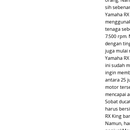
sih sebena
Yamaha RX K
menggunaka
tenaga seb
7.500 rpm. 
dengan tin
juga mulai 
Yamaha RX 
ini sudah m
ingin memb
antara 25 j
motor ters
mencapai a
Sobat duca
harus bers
RX King bar
Namun, har