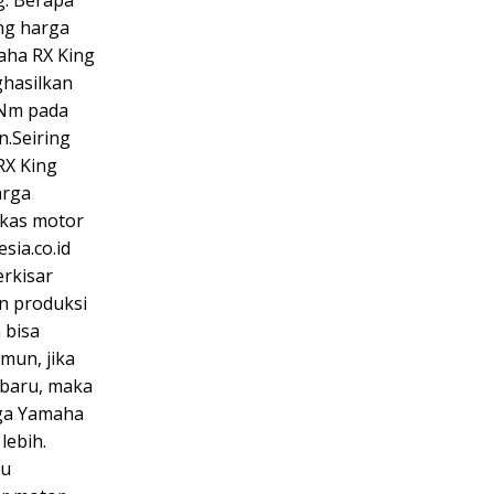
ng harga
maha RX King
hasilkan
 Nm pada
n.Seiring
RX King
arga
ekas motor
sia.co.id
erkisar
un produksi
 bisa
mun, jika
 baru, maka
rga Yamaha
lebih.
au