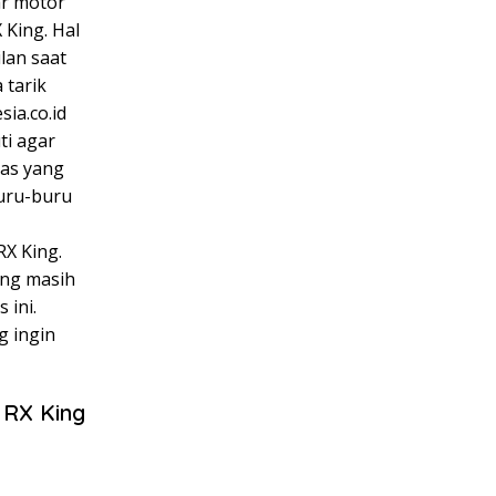
ar motor
King. Hal
lan saat
 tarik
sia.co.id
ti agar
kas yang
buru-buru
X King.
ang masih
 ini.
g ingin
 RX King