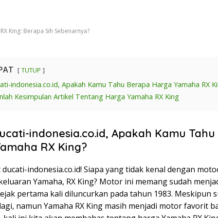
X King: Berapa Sih Sebenarnya?
PAT
TUTUP
ati-indonesia.co.id, Apakah Kamu Tahu Berapa Harga Yamaha RX K
nlah Kesimpulan Artikel Tentang Harga Yamaha RX King
ucati-indonesia.co.id, Apakah Kamu Tahu
Yamaha RX King?
 ducati-indonesia.co.id! Siapa yang tidak kenal dengan moto
 keluaran Yamaha, RX King? Motor ini memang sudah menjadi
sejak pertama kali diluncurkan pada tahun 1983. Meskipun s
 lagi, namun Yamaha RX King masih menjadi motor favorit b
, kali ini kita akan membahas tentang harga Yamaha RX Kin