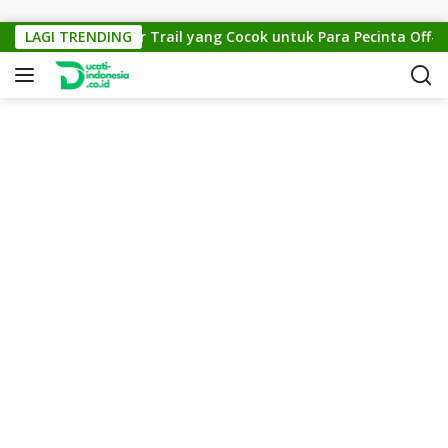
Skip to content
Cross 150: Motor Trail yang Cocok untuk Para Pecinta Off-Road
LAGI TRENDING