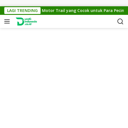
Skip to content
KTM Cross 150: Motor Trail yang Cocok untuk Para Pecinta Of
LAGI TRENDING