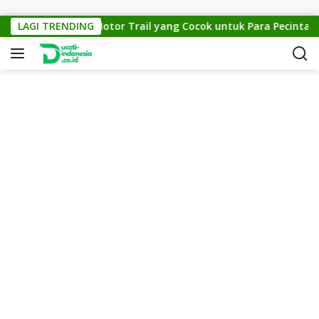
Skip to content
KTM Cross 150: Motor Trail yang Cocok untuk Para Pecinta Off-
LAGI TRENDING