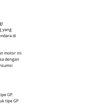
gi
g yang
ndara di
n motor ini
isa dengan
onsumsi
tipe GP.
uk tipe GP