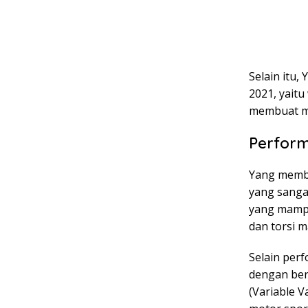
Selain itu
2021, yait
membuat mot
Perform
Yang membu
yang sangat
yang mampu
dan torsi 
Selain per
dengan berb
(Variable V