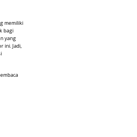
g memiliki
k bagi
an yang
ini. Jadi,
i
 membaca