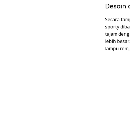
Desain 
Secara tamp
sporty dib
tajam deng
lebih besa
lampu rem,