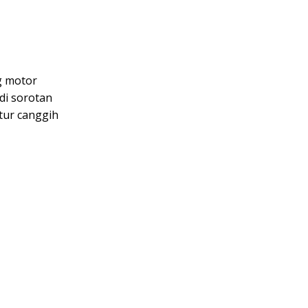
ng motor
di sorotan
tur canggih