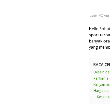
Jupiter MX Kin
Hello Sobat
sport terba
banyak oran
yang membu
BACA CE
Desain da
Performa 
Kenyaman
Harga dan
Kesimpu