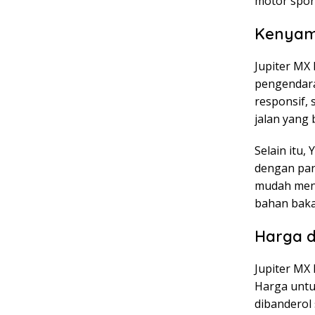
motor spor
Kenyam
Jupiter MX
pengendara
responsif,
jalan yang
Selain itu
dengan pan
mudah meng
bahan baka
Harga d
Jupiter MX 
Harga untuk
dibanderol 