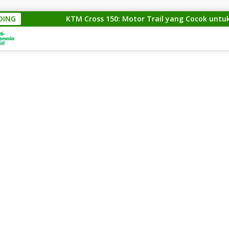
DING
KTM Cross 150: Motor Trail yang Cocok untuk Para P