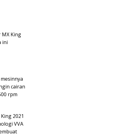
r MX King
 ini
a mesinnya
ngin cairan
500 rpm
 King 2021
nologi VVA
 membuat