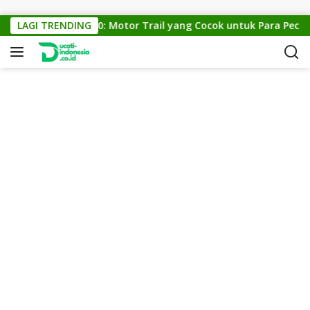
Skip to content
KTM Cross 150: Motor Trail yang Cocok untuk Para Pecinta 
LAGI TRENDING