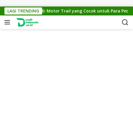
Skip to content
KTM Cross 150: Motor Trail yang Cocok untuk Para Pecinta 
LAGI TRENDING