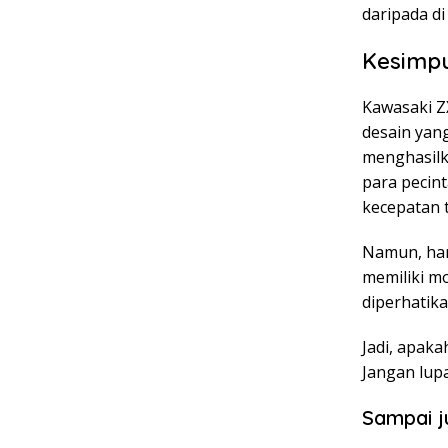
daripada di 
Kesimp
Kawasaki ZX
desain yan
menghasilka
para pecin
kecepatan t
Namun, har
memiliki mo
diperhatika
Jadi, apaka
Jangan lup
Sampai j