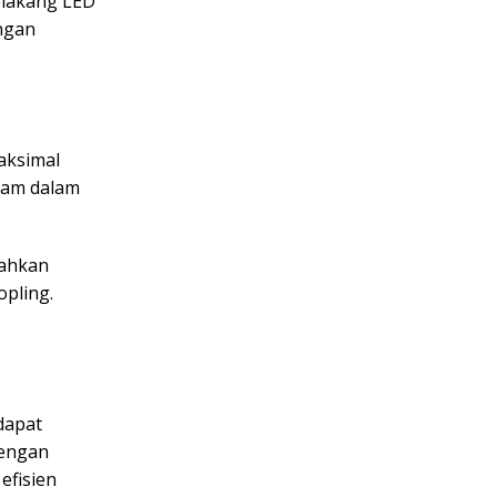
elakang LED
engan
aksimal
jam dalam
dahkan
pling.
dapat
dengan
efisien