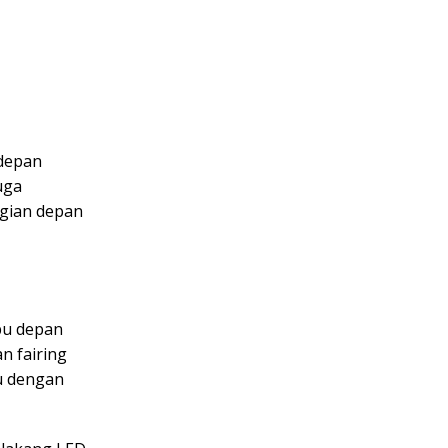
 depan
uga
gian depan
pu depan
n fairing
u dengan