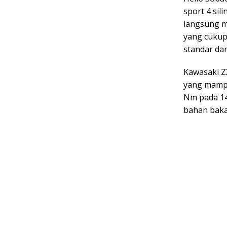
sport 4 sil
langsung m
yang cukup
standar dan
Kawasaki ZX
yang mampu
Nm pada 14
bahan baka