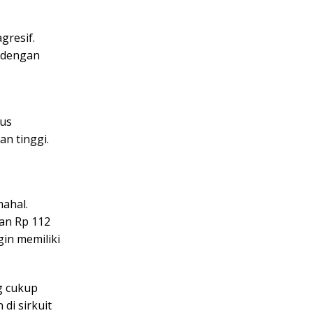
gresif.
u dengan
rus
an tinggi.
ahal.
dan Rp 112
gin memiliki
g cukup
di sirkuit