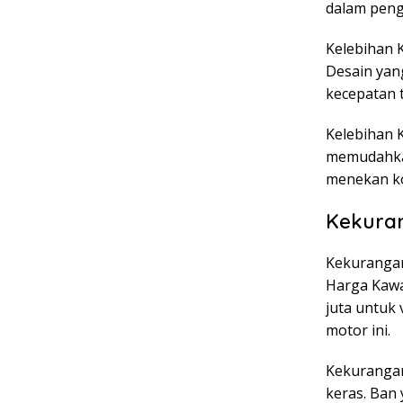
dalam peng
Kelebihan 
Desain yan
kecepatan t
Kelebihan K
memudahkan
menekan kop
Kekura
Kekurangan
Harga Kawa
juta untuk 
motor ini.
Kekurangan
keras. Ban 