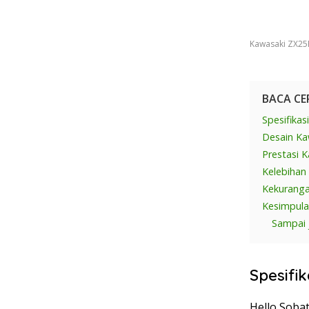
Kawasaki ZX25R
BACA CE
Spesifika
Desain Ka
Prestasi 
Kelebihan
Kekurang
Kesimpul
Sampai j
Spesifi
Hello Sobat