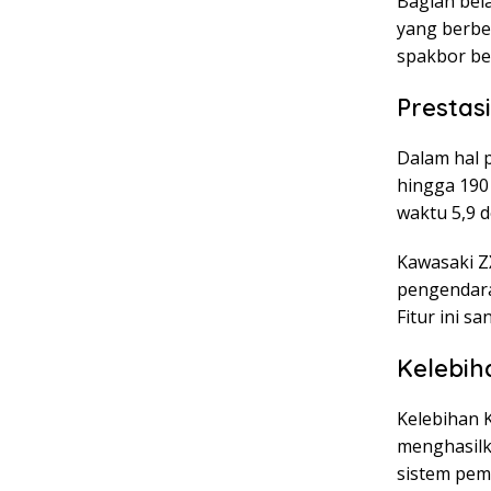
Bagian bel
yang berben
spakbor be
Prestas
Dalam hal 
hingga 190
waktu 5,9 d
Kawasaki Z
pengendara
Fitur ini s
Kelebih
Kelebihan 
menghasilka
sistem pem