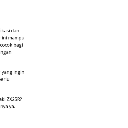
ikasi dan
r ini mampu
 cocok bagi
engan
 yang ingin
perlu
saki ZX25R?
nya ya.