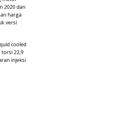
un 2020 dan
gan harga
k versi
iquid cooled
torsi 22,9
ran injeksi