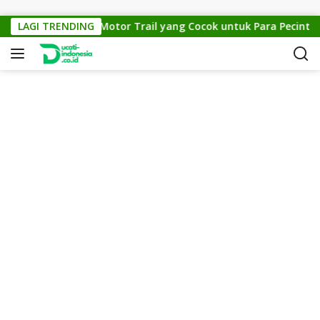
Skip to content
KTM Cross 150: Motor Trail yang Cocok untuk Para Pecinta Off
LAGI TRENDING