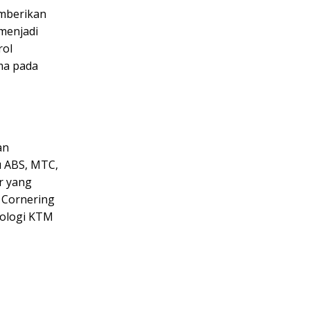
mberikan
menjadi
rol
ama pada
an
u ABS, MTC,
r yang
ti Cornering
nologi KTM