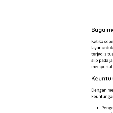
Bagaim
Ketika sep
layar untu
terjadi sit
slip pada j
mempertaha
Keuntu
Dengan me
keuntungan
Penge