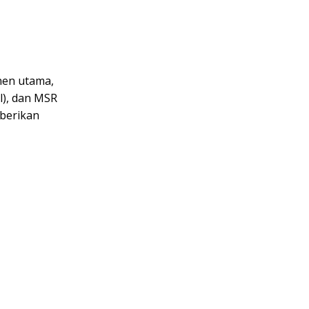
onen utama,
l), dan MSR
mberikan