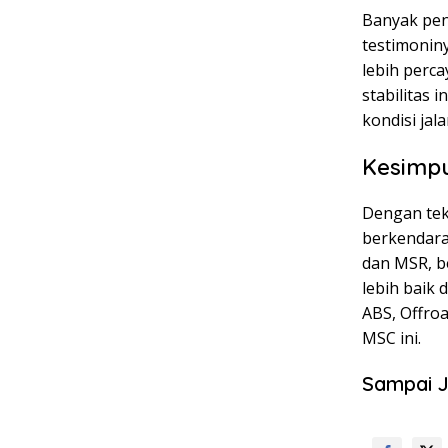
Banyak pe
testimonin
lebih perca
stabilitas 
kondisi jal
Kesimp
Dengan te
berkendara
dan MSR, b
lebih baik d
ABS, Offro
MSC ini.
Sampai J