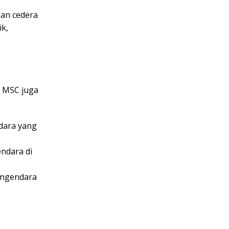
dan cedera
k,
 MSC juga
dara yang
ndara di
engendara