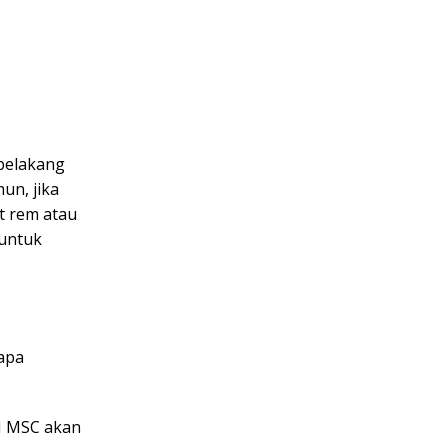
 belakang
un, jika
it rem atau
 untuk
apa
TM MSC akan