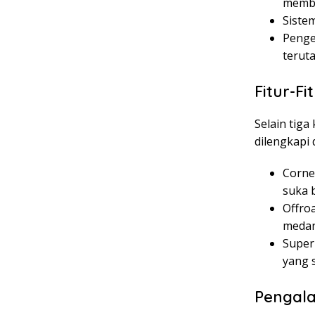
memba
Sistem
Penge
teruta
Fitur-F
Selain tig
dilengkapi 
Corne
suka 
Offro
medan
Super
yang s
Pengal