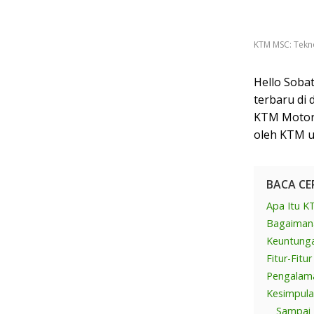
KTM MSC: Tekn
Hello Sobat
terbaru di
KTM Motorc
oleh KTM u
BACA CE
Apa Itu 
Bagaiman
Keuntung
Fitur-Fitu
Pengalam
Kesimpul
Sampai 