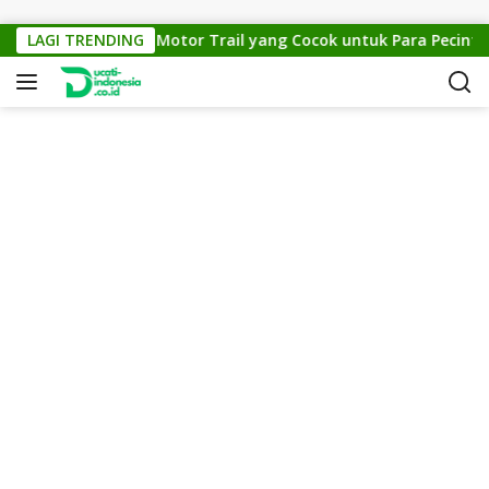
Skip to content
KTM Cross 150: Motor Trail yang Cocok untuk Para Pecinta Of
LAGI TRENDING