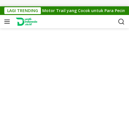
Skip to content
KTM Cross 150: Motor Trail yang Cocok untuk Para Pecinta Of
LAGI TRENDING