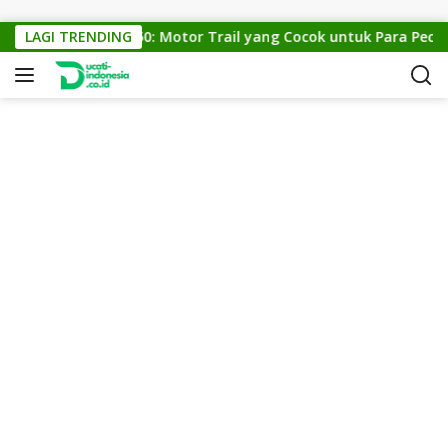
Skip to content
KTM Cross 150: Motor Trail yang Cocok untuk Para Pecinta 
LAGI TRENDING