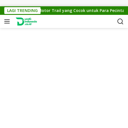
Skip to content
KTM Cross 150: Motor Trail yang Cocok untuk Para Pecinta Off-
LAGI TRENDING