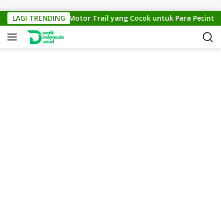
Skip to content
KTM Cross 150: Motor Trail yang Cocok untuk Para Pecinta Off
LAGI TRENDING