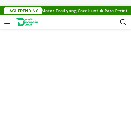
Skip to content
KTM Cross 150: Motor Trail yang Cocok untuk Para Pecinta Of
LAGI TRENDING