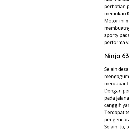
perhatian 
memukau.Ka
Motor ini 
membuatnya
sporty pad
performa ya
Ninja 
Selain des
mengagumka
mencapai 1
Dengan per
pada jalana
canggih ya
Terdapat t
pengendara
Selain itu,