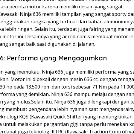
para pecinta motor karena memiliki desain yang sangat
wasaki Ninja 636 memiliki tampilan yang sangat sporty dan
menggunakan rangka yang terbuat dari bahan alumunium y
 lebih ringan. Selain itu, terdapat juga fairing yang men
a motor ini. Desainnya yang aerodinamis membuat motor ini
ng sangat baik saat digunakan di jalanan.
636: Performa yang Mengagumkan
ain yang memukau, Ninja 636 juga memiliki performa yang s
n. Motor ini dibekali dengan mesin 636 cc, dengan tenag
30 hp pada 13.500 rpm dan torsi sebesar 71 Nm pada 11.00
forma yang demikian, Ninja 636 mampu melaju dengan san
n yang mulus.Selain itu, Ninja 636 juga dilengkapi dengan t
ng membuat pengendara lebih nyaman saat mengendarainy
eknologi KQS (Kawasaki Quick Shifter) yang memungkinkan
 untuk melakukan pergantian gigi tanpa perlu menekan ko
 terdapat juga teknologi KTRC (Kawasaki Traction Control) y