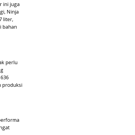
 ini juga
gi, Ninja
liter,
si bahan
ak perlu
ng
 636
n produksi
performa
ngat