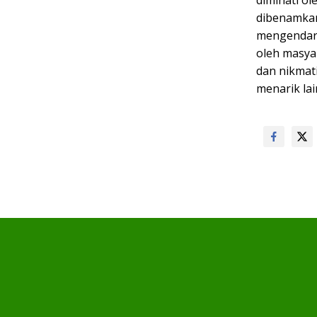
dibenamkan
mengendara
oleh masyar
dan nikmati
menarik lai