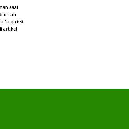
man saat
iminati
ki Ninja 636
 artikel