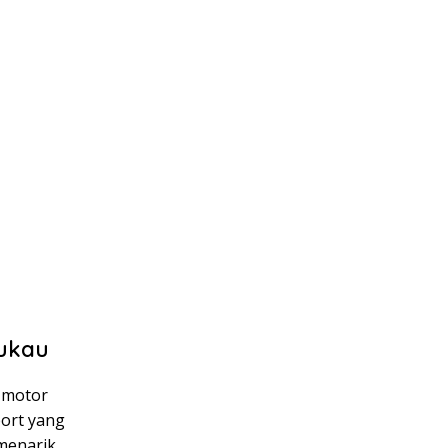
mukau
g motor
port yang
 menarik