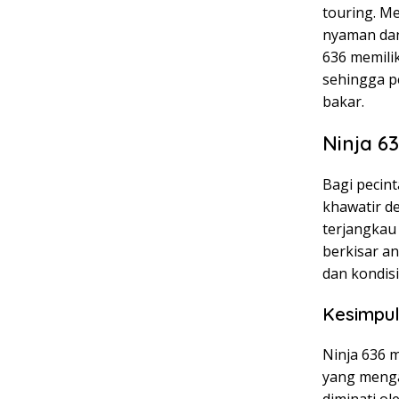
touring. Me
nyaman dan 
636 memilik
sehingga p
bakar.
Ninja 6
Bagi pecint
khawatir d
terjangkau
berkisar an
dan kondisi
Kesimpu
Ninja 636 
yang meng
diminati ol