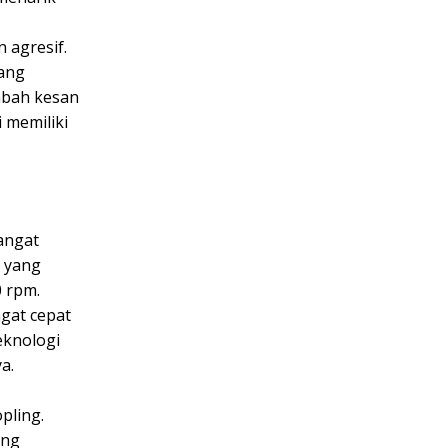
 agresif.
ang
ambah kesan
 memiliki
angat
a yang
0 rpm.
gat cepat
eknologi
a.
pling.
ang