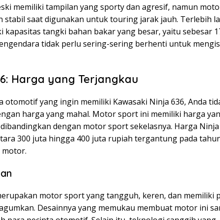
ski memiliki tampilan yang sporty dan agresif, namun motor
stabil saat digunakan untuk touring jarak jauh. Terlebih la
i kapasitas tangki bahan bakar yang besar, yaitu sebesar 17 
engendara tidak perlu sering-sering berhenti untuk mengi
36: Harga yang Terjangkau
a otomotif yang ingin memiliki Kawasaki Ninja 636, Anda tid
engan harga yang mahal. Motor sport ini memiliki harga ya
 dibandingkan dengan motor sport sekelasnya. Harga Ninja
tara 300 juta hingga 400 juta rupiah tergantung pada tahu
 motor.
lan
merupakan motor sport yang tangguh, keren, dan memiliki 
agumkan. Desainnya yang memukau membuat motor ini sa
eh para pecinta otomotif. Selain itu, teknologi canggih yang